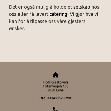
Det er også mulig å holde et
selskap
hos
oss eller få levert
catering
! Vi gjør hva vi
kan for å tilpasse oss våre gjesters
ønsker.
Hoff Gjestgiveri
Totenvegen 105
2850 Lena
Org. 988409529 mva