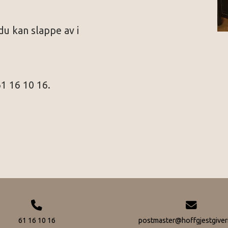
u kan slappe av i
61 16 10 16.
61 16 10 16
postmaster@hoffgjestgiver