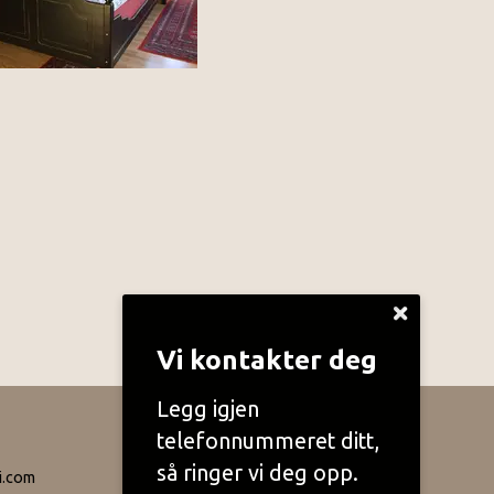
Vi kontakter deg
Legg igjen
telefonnummeret ditt,
så ringer vi deg opp.
i.com
Del nettside