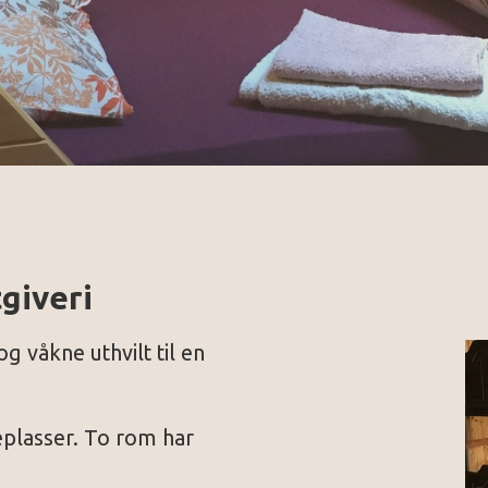
giveri
g våkne uthvilt til en
plasser. To rom har