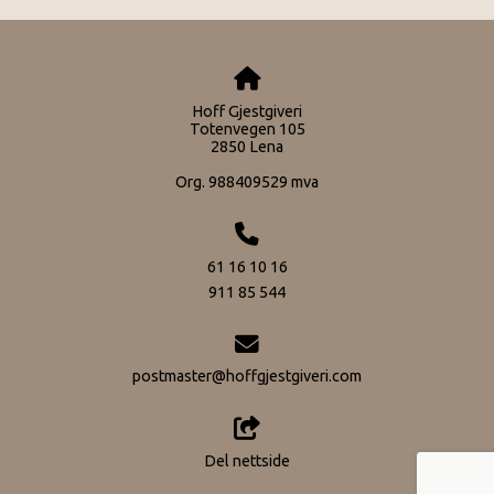
Hoff Gjestgiveri
Totenvegen 105
2850 Lena
Org. 988409529 mva
61 16 10 16
911 85 544
postmaster@hoffgjestgiveri.com
Del nettside